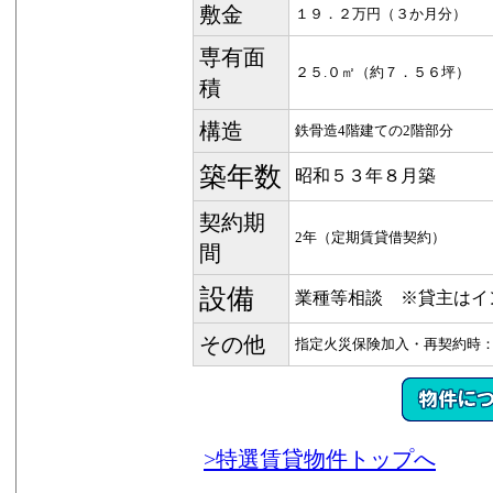
敷金
１９．２万円（３か月分）
専有面
２５.０㎡（約７．５６坪）
積
構造
鉄骨造4階建ての2階部分
築年数
昭和５３年８月築
契約期
2年（定期賃貸借契約）
間
設備
業種等相談 ※貸主はイ
その他
指定火災保険加入・再契約時
>特選賃貸物件トップへ