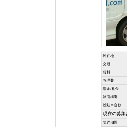
所在地
交通
賃料
管理費
敷金/礼金
路面構造
総駐車台数
現在の募集
契約期間