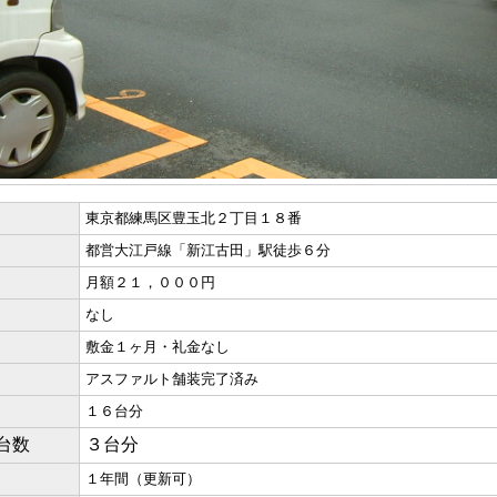
東京都練馬区豊玉北２丁目１８番
都営大江戸線「新江古田」駅徒歩６分
月額２１，０００円
なし
敷金１ヶ月・礼金なし
アスファルト舗装完了済み
１６台分
台数
３台分
１年間（更新可）