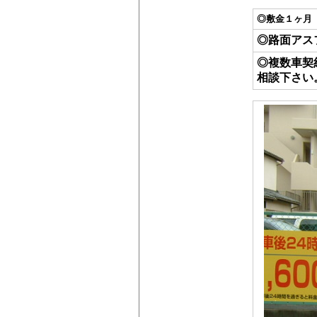
◎敷金１ヶ月
◎路面アス
◎複数車契
相談下さい